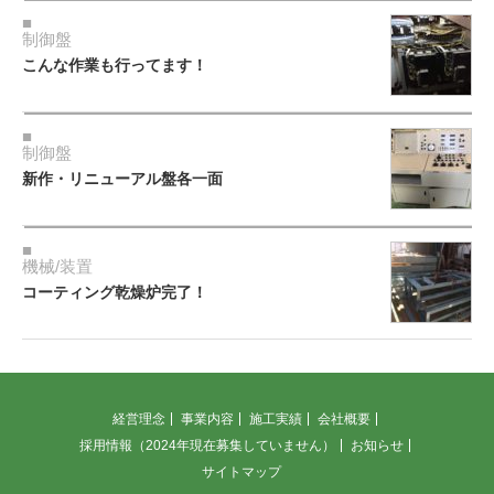
制御盤
こんな作業も行ってます！
制御盤
新作・リニューアル盤各一面
機械/装置
コーティング乾燥炉完了！
経営理念
事業内容
施工実績
会社概要
採用情報（2024年現在募集していません）
お知らせ
サイトマップ