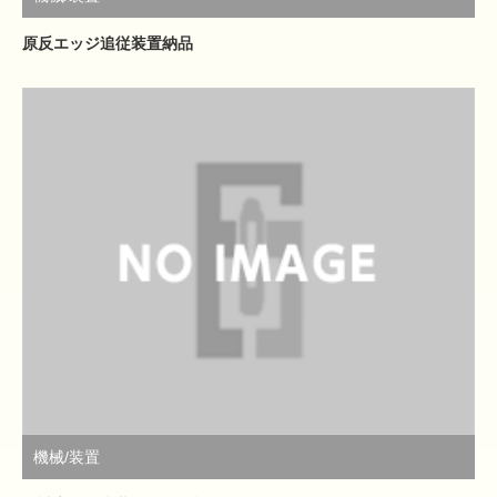
原反エッジ追従装置納品
機械/装置