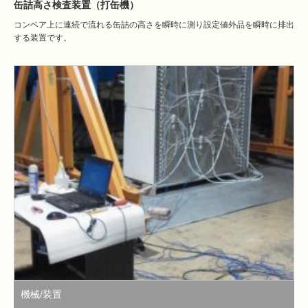
缶詰高さ検査装置（打缶機）
コンベア上に連続で流れる缶詰の高さを瞬時に測り設定値外品を瞬時に排出
する装置です。
機械/装置