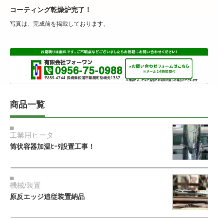
コーティング乾燥炉完了！
写真は、完成前を掲載しております。
商品一覧
工業用ヒータ
筒状容器加温ﾋｰﾀ設置工事！
機械/装置
原反エッジ追従装置納品