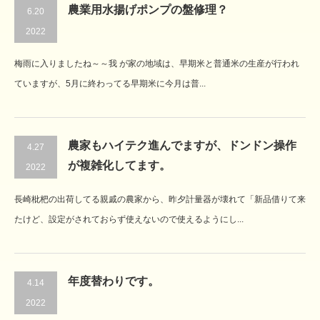
農業用水揚げポンプの盤修理？
6.20
2022
梅雨に入りましたね～～我 が家の地域は、早期米と普通米の生産が行われ
ていますが、5月に終わってる早期米に今月は普...
農家もハイテク進んでますが、ドンドン操作
4.27
が複雑化してます。
2022
長崎枇杷の出荷してる親戚の農家から、昨夕計量器が壊れて「新品借りて来
たけど、設定がされておらず使えないので使えるようにし...
年度替わりです。
4.14
2022